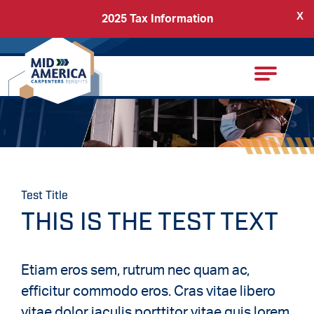
X
2025 Tax Information
Back
Carpenters Regional Council
Test Title
THIS IS THE TEST TEXT
Etiam eros sem, rutrum nec quam ac,
efficitur commodo eros. Cras vitae libero
vitae dolor iaculis porttitor vitae quis lorem.